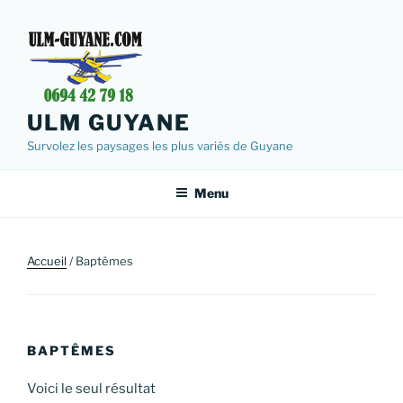
Aller
au
contenu
principal
ULM GUYANE
Survolez les paysages les plus variés de Guyane
Menu
Accueil
/ Baptêmes
BAPTÊMES
Voici le seul résultat