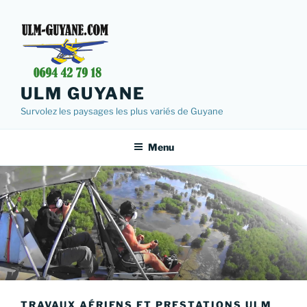
Aller
au
contenu
principal
ULM GUYANE
Survolez les paysages les plus variés de Guyane
Menu
TRAVAUX AÉRIENS ET PRESTATIONS ULM