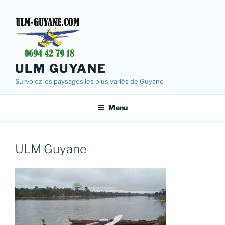
Aller
au
contenu
principal
ULM GUYANE
Survolez les paysages les plus variés de Guyane
Menu
ULM Guyane