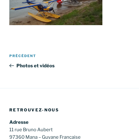
Navigation
Article
PRÉCÉDENT
de
précédent
Photos et vidéos
l’article
RETROUVEZ-NOUS
Adresse
11 rue Bruno Aubert
97360 Mana – Guyane Française