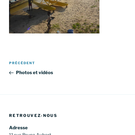
Navigation
Article
PRÉCÉDENT
de
précédent
Photos et vidéos
l’article
RETROUVEZ-NOUS
Adresse
11 rue Bruno Aubert