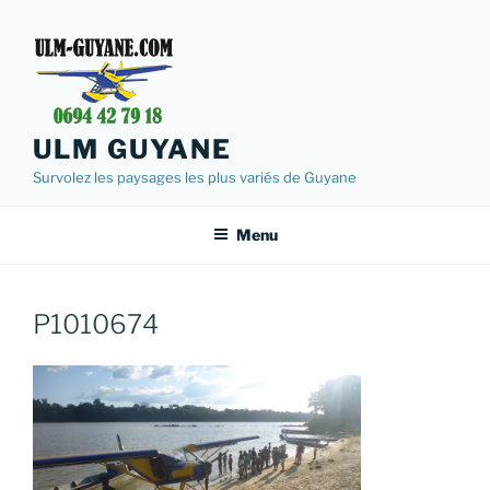
Aller
au
contenu
principal
ULM GUYANE
Survolez les paysages les plus variés de Guyane
Menu
P1010674